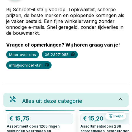
Bij Schroef-it sta jij voorop. Topkwaliteit, scherpe
prijzen, de beste merken en oplopende kortingen als
je vaker besteld. Een fijne winkelervaring zonder
onnodige e-mails. Snel geregeld, zonder tijdverlies in
de bouwmarkt.
Vragen of opmerkingen? Wij horen graag van je!
Meer over ons
06 23271085
info@schroef-it.nl
Alles uit deze categorie
Swipe
€
15,75
€
15,20
Assortiment doos 1265 ringen
Assortimentsdoos 298
sluitringen,veerringen en
schroefhaken, schroefogen 