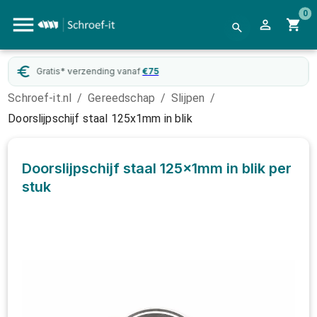
0
ding vanaf
€
75
WebwinkelKeur
g
Schroef-it.nl
/
Gereedschap
/
Slijpen
/
Doorslijpschijf staal 125x1mm in blik
Doorslijpschijf staal 125x1mm in blik
per
stuk