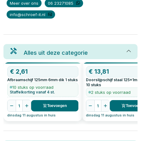
Meer over ons
06 23271085
info@schroef-it.nl
Alles uit deze categorie
€
2,61
€
13,81
Afbraamschijf 125mm 6mm dik
1
stuks
Doorslijpschijf staal 125x1mm 
10
stuks
10 stuks op voorraad
Staffelkorting vanaf 4 st.
2 stuks op voorraad
1
1
Toevoegen
Toevoe
dinsdag 11 augustus in huis
dinsdag 11 augustus in huis