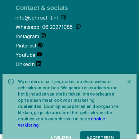
Contact & socials
info@schroef-it.nl
Whatsapp: 06 23271085
Instagram
Pinterest
Youtube
Linkedin
Over ons
Wij en derde partijen, maken op deze website
gebruik van cookies. We gebruiken cookies voor
Schroef-it is een handelsnaam van
het bijhouden van statistieken, om voorkeuren
NewFeather B.V. geregisteerd onder KVK
op te slaan maar ook voor marketing
nummer 91702593 met BTW-
doeleinden. Door op accepteren en doorgaan te
identificatienummer NL865743009B01.
klikken, ga je akkoord met het gebruik van alle
Postadres Amsterdamseweg 91 1422 AC
cookies zoals omschreven in onze
cookie
Uithoorn (geen bezoekadres).
verklaring.
AFWIJZEN
ACCEPTEREN