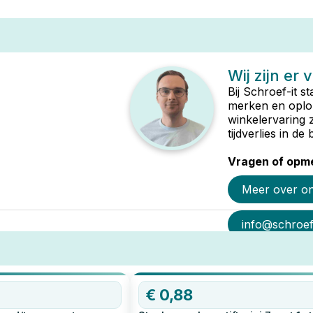
Wij zijn er 
Bij Schroef-it s
merken en oplop
winkelervaring 
tijdverlies in d
Vragen of opme
Meer over o
info@schroef-
€
0,88