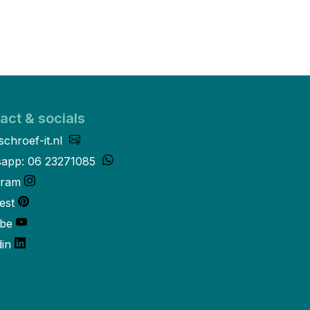
act & socials
schroef-it.nl
app: 06 23271085
gram
est
be
din