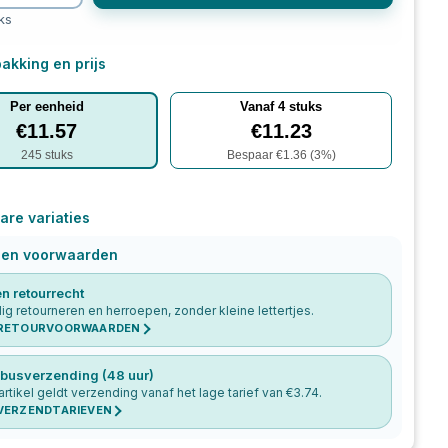
ks
akking en prijs
Per eenheid
Vanaf
4
stuks
€
11.57
€
11.23
245
stuks
Bespaar €
1.36
(
3
%)
are variaties
 en voorwaarden
n retourrecht
g retourneren en herroepen, zonder kleine lettertjes.
 RETOURVOORWAARDEN
busverzending (48 uur)
 artikel geldt verzending vanaf het lage tarief van €
3.74
.
 VERZENDTARIEVEN