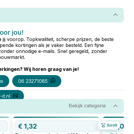
voor jou!
ta jij voorop. Topkwaliteit, scherpe prijzen, de beste
ende kortingen als je vaker besteld. Een fijne
zonder onnodige e-mails. Snel geregeld, zonder
e bouwmarkt.
rkingen? Wij horen graag van je!
ns
06 23271085
it.nl
Bekijk categorie
€
1,32
€
3,05
Scroll