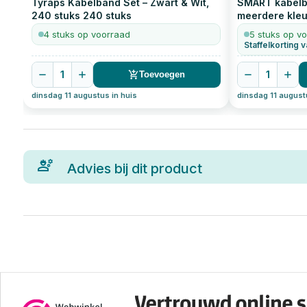
Tyraps Kabelband Set – Zwart & Wit,
SMART kabelb
240 stuks
240
stuks
meerdere kle
stuks
4 stuks op voorraad
5 stuks op v
Staffelkorting v
1
1
Toevoegen
dinsdag 11 augustus in huis
dinsdag 11 august
Advies bij dit product