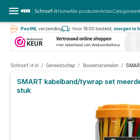
Home
Alle producten
Acties
Categorieen
PostNL
verzending
Voor 16:00 besteld,
morgen in h
Schroef-it.nl
/
Gereedschap
/
Bouwmaterialen
/
SMART
SMART kabelband/tywrap set meerd
stuk