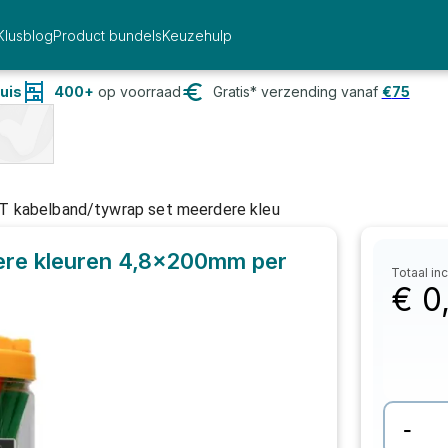
Klusblog
Product bundels
Keuzehulp
uis
400+
op voorraad
Gratis* verzending vanaf
€
75
 kabelband/tywrap set meerdere kleu
ere kleuren 4,8x200mm
per
Totaal inc
€
0
-