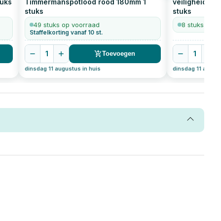
uks
Timmermanspotlood rood 180mm
1
veiligheidsbr
stuks
stuks
49 stuks op voorraad
8 stuks op v
Staffelkorting vanaf 10 st.
1
1
Toevoegen
dinsdag 11 augustus in huis
dinsdag 11 august