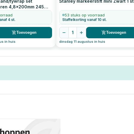
and/tywrap set
Stanley markeerstift mini Zwart
1
st
uren 4,8x200mm
245
oorraad
53 stuks op voorraad
anaf 4 st.
Staffelkorting vanaf 10 st.
1
Toevoegen
Toevoegen
us in huis
dinsdag 11 augustus in huis