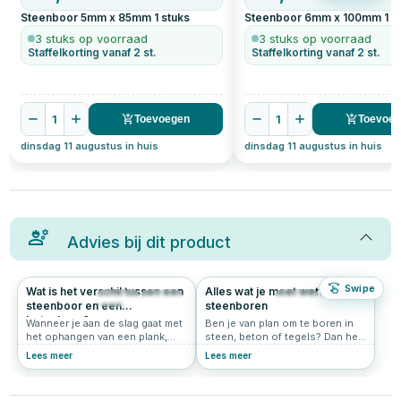
Steenboor 5mm x 85mm
1
stuks
Steenboor 6mm x 100mm
1
s
3 stuks op voorraad
3 stuks op voorraad
Staffelkorting vanaf 2 st.
Staffelkorting vanaf 2 st.
1
1
Toevoegen
Toevoe
dinsdag 11 augustus in huis
dinsdag 11 augustus in huis
Advies bij dit product
Swipe
Wat is het verschil tussen een
Alles wat je moet weten over
442
4.7
485
4.7
steenboor en een
steenboren
betonboor?
Wanneer je aan de slag gaat met
Ben je van plan om te boren in
het ophangen van een plank,
steen, beton of tegels? Dan heb
schilderij of ander object aan de
je een goede steenboor nodig.
Lees meer
Lees meer
muur, is het belangrijk om de
In dit artikel leggen we uit wat
juiste boor te kiezen. Zeker als
een steenboor precies is,
je door harde materialen zoals
wanneer je deze gebruikt, welke