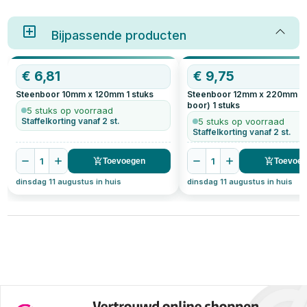
baksteen of beton moet boren.
soorten er zijn en waar je op
Twee veelgebruikte boortypes
moet letten bij het kopen. Of je
zijn de steenboor en de
nu een beginnende klusser bent
betonboor. Hoewel ze op het
Bijpassende producten
of een ervaren doe-het-zelver:
eerste gezicht op elkaar lijken,
met de juiste steenboor wordt
zijn er duidelijke verschillen in
jouw project een stuk
bouw, toepassing en resultaat.
makkelijker.
€
6,81
€
9,75
Steenboor 10mm x 120mm
1
stuks
Steenboor 12mm x 220mm (l
boor)
1
stuks
5 stuks op voorraad
Staffelkorting vanaf 2 st.
5 stuks op voorraad
Staffelkorting vanaf 2 st.
1
1
Toevoegen
Toevoe
dinsdag 11 augustus in huis
dinsdag 11 augustus in huis