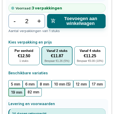
3
verpakkingen
Voorraad:
Toevoegen aan
-
+
winkelwagen
Aantal verpakkingen van 1 stuks
Kies verpakking en prijs
Per eenheid
Vanaf
2
stuks
Vanaf
4
stuks
€
12.50
€
11.87
€
11.25
1
stuks
Bespaar €
1.26
(
5
%)
Bespaar €
5.00
(
10
%)
Beschikbare variaties
5 mm
6 mm
8 mm
10 mm
(5)
12 mm
17 mm
82 mm
19 mm
Levering en voorwaarden
14 dagen retourrecht