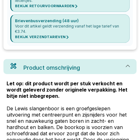
lettertjes.
BEKIJK RETOURVOORWAARDEN
Brievenbusverzending (48 uur)
Voor dit artikel geldt verzending vanaf het lage tarief van
€
3.74
.
BEKIJK VERZENDTARIEVEN
Product omschrijving
Let op: dit product wordt per stuk verkocht en
wordt geleverd zonder originele verpakking. Het
bitje niet inbegrepen.
De Lewis slangenboor is een groefgeslepen
uitvoering met centreerpunt en zijsnijders voor het
snel en nauwkeurig gaten boren in zacht- en
hardhout en balken. De boorkop is voorzien van
schroefdraad dat ervoor zorgt dat de boor zich
eenvoudig door het hout werkt. Door de verjonging