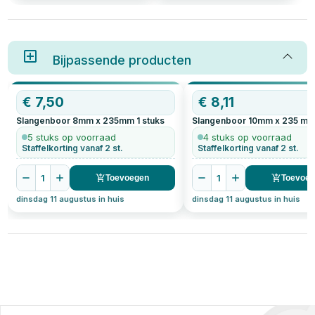
kamers te realiseren.
houtboren zorgen voor een
efficiënte spaanafvoer en
minimale inspanning. In deze
gids ontdek je wat een
slangenboor is, hoe deze zich
Bijpassende producten
verhoudt tot een spiraalboor en
waar je op moet letten bij het
boren in hardhout. Daarnaast
geven we praktische tips voor
€
7,50
€
8,11
het kiezen van de juiste
slangenboor voor jouw klus.
Slangenboor 8mm x 235mm
1
stuks
Slangenboor 10mm x 235 m
5 stuks op voorraad
4 stuks op voorraad
Staffelkorting vanaf 2 st.
Staffelkorting vanaf 2 st.
1
1
Toevoegen
Toevoe
dinsdag 11 augustus in huis
dinsdag 11 augustus in huis