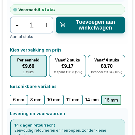
4
stuks
Voorraad:
Toevoegen aan
-
+
winkelwagen
Aantal stuks
Kies verpakking en prijs
Per eenheid
Vanaf
2
stuks
Vanaf
4
stuks
€
9.66
€
9.17
€
8.70
1
stuks
Bespaar €
0.98
(
5
%)
Bespaar €
3.84
(
10
%)
Beschikbare variaties
6 mm
8 mm
10 mm
12 mm
14 mm
16 mm
Levering en voorwaarden
14 dagen retourrecht
Eenvoudig retourneren en herroepen, zonder kleine