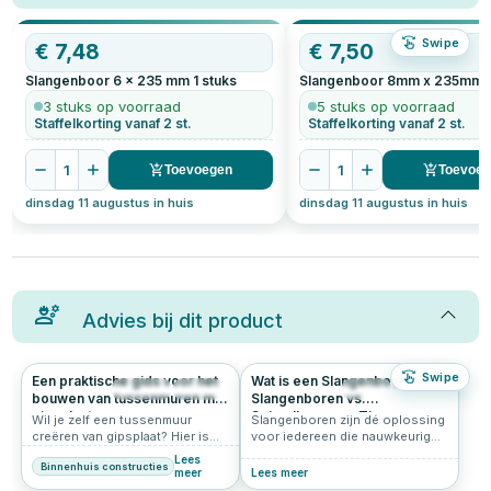
Swipe
€
7,48
€
7,50
Slangenboor 6 x 235 mm
1
stuks
Slangenboor 8mm x 235mm
3 stuks op voorraad
5 stuks op voorraad
Staffelkorting vanaf 2 st.
Staffelkorting vanaf 2 st.
1
1
Toevoegen
Toevoe
dinsdag 11 augustus in huis
dinsdag 11 augustus in huis
Advies bij dit product
Swipe
Een praktische gids voor het
Wat is een Slangenboor?
1628
4.7
515
5.0
bouwen van tussenmuren met
Slangenboren vs.
gipsplaat
Spiraalboren en Tips voor
Wil je zelf een tussenmuur
Slangenboren zijn dé oplossing
Hardhout
creëren van gipsplaat? Hier is
voor iedereen die nauwkeurig
een handige gids voor het
en diep in hout wil boren. Of je
Lees
Binnenhuis constructies
maken van een scheidingswand
nu werkt met zachthout of
meer
Lees meer
op zolder om twee aparte
hardhout, deze speciale