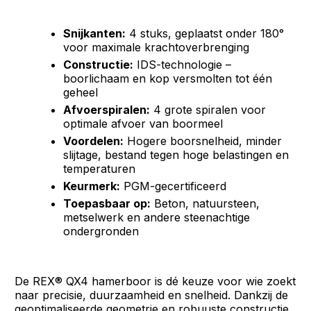
Snijkanten:
4 stuks, geplaatst onder 180°
voor maximale krachtoverbrenging
Constructie:
IDS-technologie –
boorlichaam en kop versmolten tot één
geheel
Afvoerspiralen:
4 grote spiralen voor
optimale afvoer van boormeel
Voordelen:
Hogere boorsnelheid, minder
slijtage, bestand tegen hoge belastingen en
temperaturen
Keurmerk:
PGM-gecertificeerd
Toepasbaar op:
Beton, natuursteen,
metselwerk en andere steenachtige
ondergronden
De REX® QX4 hamerboor is dé keuze voor wie zoekt
naar precisie, duurzaamheid en snelheid. Dankzij de
geoptimaliseerde geometrie en robuuste constructie