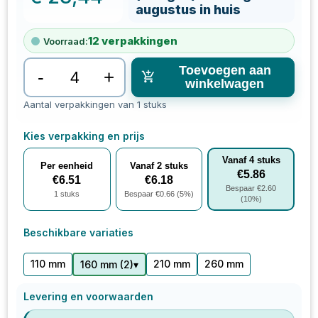
augustus in huis
12
verpakkingen
Voorraad:
Toevoegen aan
-
+
winkelwagen
Aantal verpakkingen van 1 stuks
Kies verpakking en prijs
Vanaf
4
stuks
Per eenheid
Vanaf
2
stuks
€
5.86
€
6.51
€
6.18
Bespaar €
2.60
1
stuks
Bespaar €
0.66
(
5
%)
(
10
%)
Beschikbare variaties
110 mm
210 mm
260 mm
▾
160 mm
(
2
)
Levering en voorwaarden