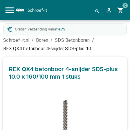
0
ding vanaf
€
75
WebwinkelKeur
g
Schroef-it.nl
/
Boren
/
SDS Betonboren
/
REX QX4 betonboor 4-snijder SDS-plus 10.
REX QX4 betonboor 4-snijder SDS-plus
10.0 x 160/100 mm
1 stuks