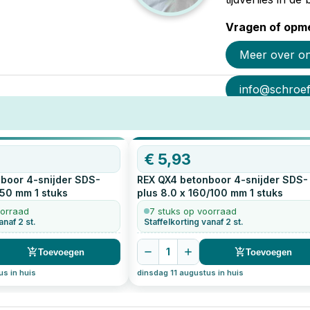
Vragen of opme
Meer over o
info@schroef-
€
5,93
boor 4-snijder SDS-
REX QX4 betonboor 4-snijder SDS-
0/50 mm
1
stuks
plus 8.0 x 160/100 mm
1
stuks
oorraad
7 stuks op voorraad
anaf 2 st.
Staffelkorting vanaf 2 st.
1
Toevoegen
Toevoegen
us in huis
dinsdag 11 augustus in huis