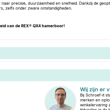
aar precisie, duurzaamheid en snelheid. Dankzij de geopt
ers, zelfs onder zware omstandigheden.
gheid van de REX® QX4 hamerboor!
Wij zijn er 
Bij Schroef-it s
merken en oplop
winkelervaring 
tijdverlies in d