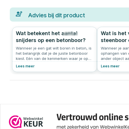
Advies bij dit product
Wat betekent het aantal
Wat is het
41
0.0
snijders op een betonboor?
steenboor 
Wanneer je een gat wilt boren in beton, is
Wanneer je aan
het belangrijk dat je de juiste betonboor
ophangen van ee
kiest. Eén van de kenmerken waar je op
ander object aa
kunt letten, is het aantal snijders (ook wel
belangrijk om de
Lees meer
Lees meer
‘cutters’ genoemd) aan de boorkop. Maar
Zeker als je do
wat zegt dat precies? En welke boor heb
baksteen of be
je nodig voor jouw klus?
veelgebruikte b
en de betonboo
gezicht op elkaar
verschillen in 
resultaat.