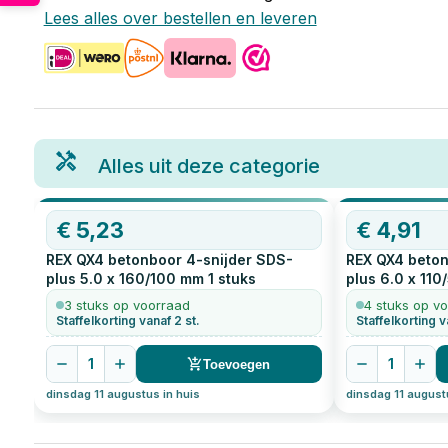
Lees alles over bestellen en leveren
Alles uit deze categorie
€
5,23
€
4,91
REX QX4 betonboor 4-snijder SDS-
REX QX4 beton
plus 5.0 x 160/100 mm
1
stuks
plus 6.0 x 11
3 stuks op voorraad
4 stuks op v
Staffelkorting vanaf 2 st.
Staffelkorting v
1
1
Toevoegen
dinsdag 11 augustus in huis
dinsdag 11 august