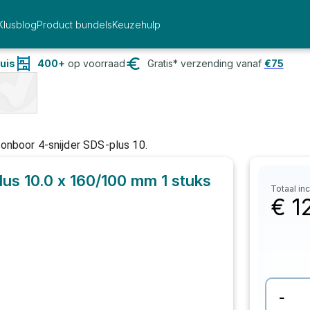
Klusblog
Product bundels
Keuzehulp
uis
400+
op voorraad
Gratis* verzending vanaf
€
75
nboor 4-snijder SDS-plus 10.
us 10.0 x 160/100 mm
1 stuks
Totaal inc
€
1
-