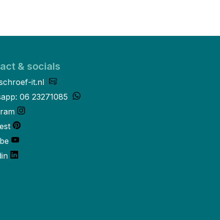
act & socials
schroef-it.nl
app: 06 23271085
gram
est
be
din