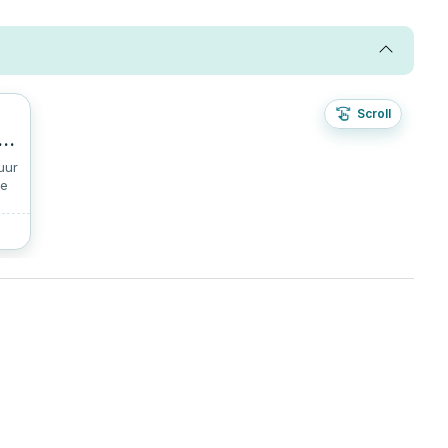
Scroll
0
r
uur
je
e
e
el