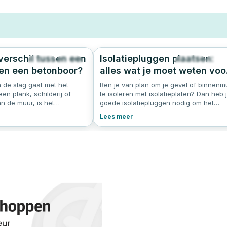
 verschil tussen een
Isolatiepluggen plaatsen:
442
4.7
1234
5.
en een betonboor?
alles wat je moet weten voo
een stevige en
 de slag gaat met het
Ben je van plan om je gevel of binnenm
n plank, schilderij of
koudebrugvrije bevestiging
te isoleren met isolatieplaten? Dan heb 
n de muur, is het
goede isolatiepluggen nodig om het
 juiste boor te kiezen.
materiaal stevig vast te zetten. Maar ho
Lees meer
or harde materialen zoals
gebruik je isolatiepluggen precies, welk
ton moet boren. Twee
maat heb je nodig en kies je voor
oortypes zijn de steenboor
kunststof of metalen pinnen? In dit artik
r. Hoewel ze op het eerste
leggen we je stap voor stap uit hoe je
 lijken, zijn er duidelijke
isolatiepluggen plaatst, hoe je de juiste
bouw, toepassing en
lengte isolatieplug kiest en waar je op
moet letten bij verschillende soorten
ondergronden zoals beton of baksteen.