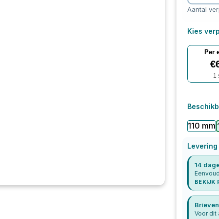
Aantal ve
Kies verp
Per 
€
1
Beschikb
110 mm
Levering
14 dage
Eenvoudi
BEKIJK
Brieven
Voor dit