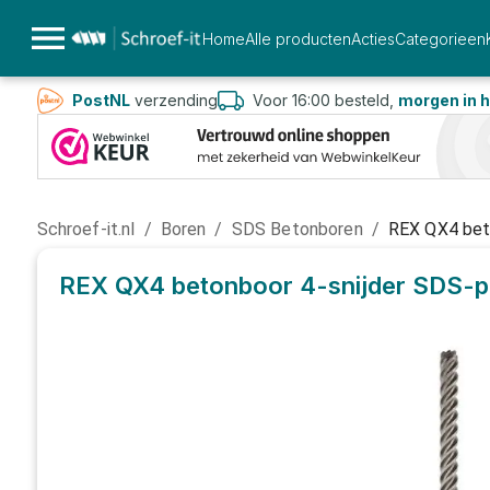
Home
Alle producten
Acties
Categorieen
PostNL
verzending
Voor 16:00 besteld,
morgen in h
Schroef-it.nl
/
Boren
/
SDS Betonboren
/
REX QX4 beto
REX QX4 betonboor 4-snijder SDS-pl