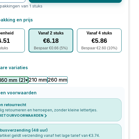
rpakkingen van 1 stuks
akking en prijs
eenheid
Vanaf
2
stuks
Vanaf
4
stuks
6.51
€
6.18
€
5.86
stuks
Bespaar €
0.66
(
5
%)
Bespaar €
2.60
(
10
%)
are variaties
210 mm
260 mm
160 mm
(
2
)
▾
 en voorwaarden
n retourrecht
g retourneren en herroepen, zonder kleine lettertjes.
 RETOURVOORWAARDEN
busverzending (48 uur)
 artikel geldt verzending vanaf het lage tarief van €
3.74
.