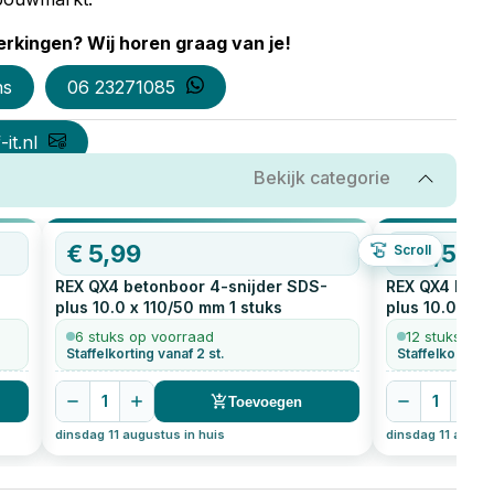
rkingen? Wij horen graag van je!
ns
06 23271085
it.nl
Bekijk categorie
€
5,99
€
6,51
Scroll
REX QX4 betonboor 4-snijder SDS-
REX QX4 beto
plus 10.0 x 110/50 mm
1
stuks
plus 10.0 x 1
6 stuks op voorraad
12 stuks op 
Staffelkorting vanaf 2 st.
Staffelkorting 
1
1
Toevoegen
dinsdag 11 augustus in huis
dinsdag 11 august