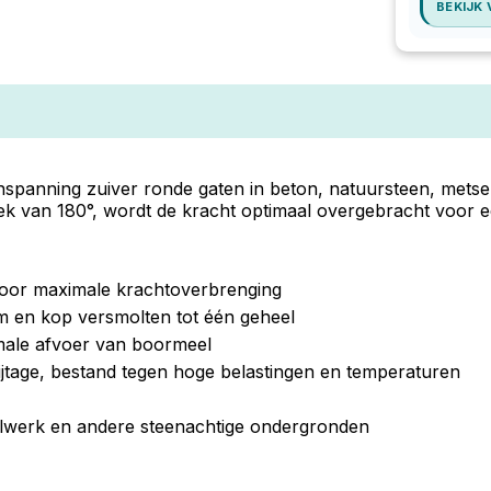
BEKIJK
panning zuiver ronde gaten in beton, natuursteen, metsel
k van 180°, wordt de kracht optimaal overgebracht voor een
voor maximale krachtoverbrenging
m en kop versmolten tot één geheel
male afvoer van boormeel
jtage, bestand tegen hoge belastingen en temperaturen
lwerk en andere steenachtige ondergronden